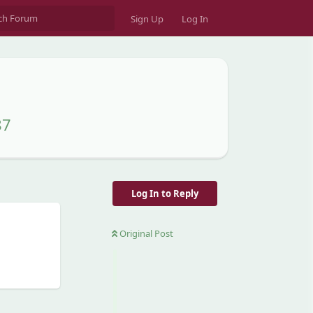
Sign Up
Log In
87
Log In to Reply
Original Post
Reply