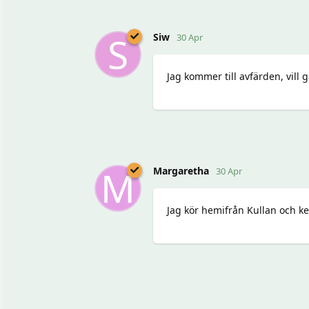
S
Siw
30 Apr
Jag kommer till avfärden, vill
M
Margaretha
30 Apr
Jag kör hemifrån Kullan och ke